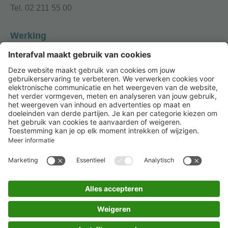
Tel. 02 211 55 00
Werking
Onze leden
Over Interafval
Jaarbericht
© 2026 Interafval
Privacybeleid
Cookiepolicy
Toegankelijkheidsverklaring