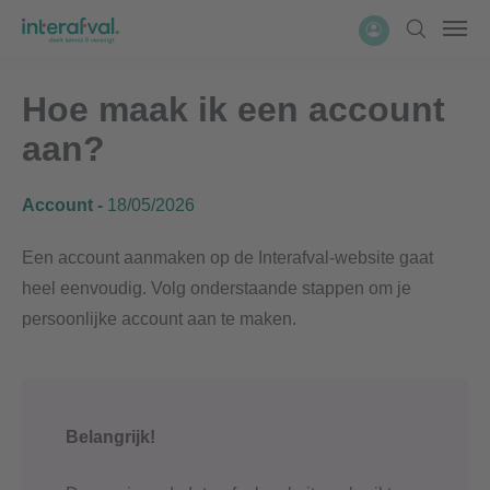
Overslaan
Account
Zoeken
Men
en
naar
Hoe maak ik een account
de
inhoud
aan?
gaan
Account
18/05/2026
Een account aanmaken op de Interafval-website gaat
heel eenvoudig. V
olg onderstaande stappen om je
persoonlijke account aan te maken.
Belangrijk!