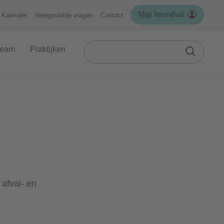
Mijn Interafval
Kalender
Veelgestelde vragen
Contact
Zoek
team
Praktijken
in
Toepass
VVSG
 afval- en