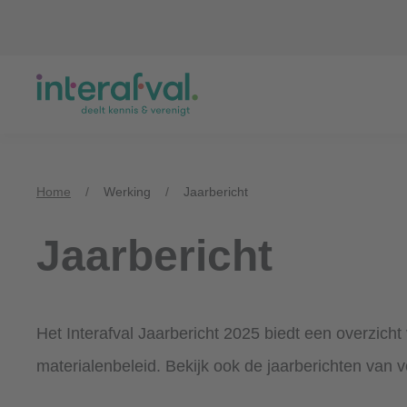
Overslaan
en
naar
de
inhoud
gaan
Home
/
Werking
/
Jaarbericht
Jaarbericht
Het Interafval Jaarbericht 2025 biedt een overzicht 
materialenbeleid. Bekijk ook de jaarberichten van v