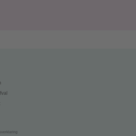
g
n
fval
t
sverklaring