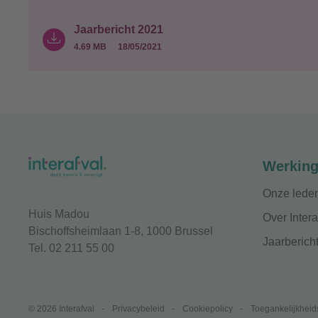
Jaarbericht 2021
4.69 MB
18/05/2021
Werkin
Onze lede
Huis Madou
Over Intera
Bischoffsheimlaan 1-8, 1000 Brussel
Jaarberich
Tel. 02 211 55 00
© 2026 Interafval
-
Privacybeleid
-
Cookiepolicy
-
Toegankelijkheid