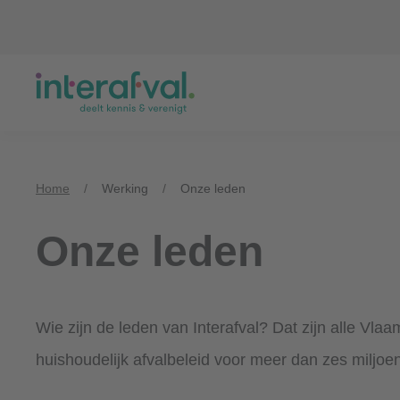
Overslaan
en
naar
de
inhoud
gaan
Home
/
Werking
/
Onze leden
Onze leden
Wie zijn de leden van Interafval? Dat zijn alle Vl
huishoudelijk afvalbeleid voor meer dan zes milj