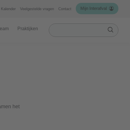
Mijn Interafval
Kalender
Veelgestelde vragen
Contact
Zoek
team
Praktijken
in
Toepass
VVSG
samen het