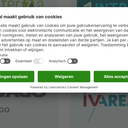
TERZA
Intradura
(opent
(op
ek website
Bezoek website
nieuw
nie
venster)
ven
AGO