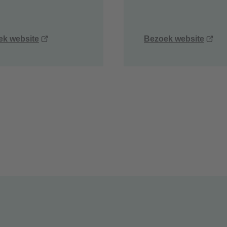
(opent
(op
ek website
Bezoek website
nieuw
nie
venster)
ven
g