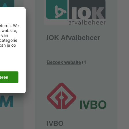
IOK Afvalbeheer
ent
(opent
Bezoek website
uw
nieuw
ster)
venster)
IVBO