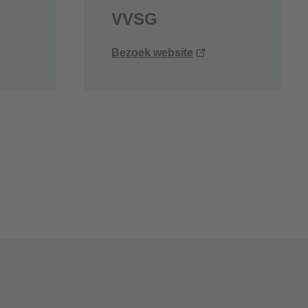
VVSG
ent
(opent
Bezoek website
uw
nieuw
ster)
venster)