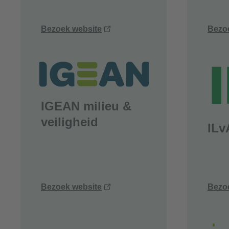
(opent
Bezoek website
Bezo
nieuw
venster)
IGEAN milieu &
veiligheid
ILvA
(opent
Bezoek website
Bezo
nieuw
venster)