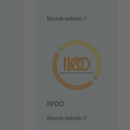
ent
(opent
Bezoek website
uw
nieuw
ster)
venster)
IVOO
ent
(opent
Bezoek website
uw
nieuw