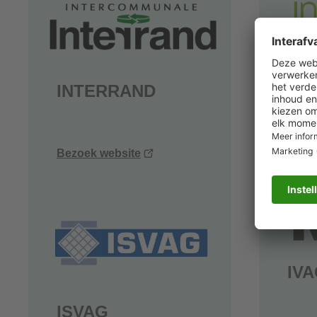
IN
INTERRAND
(opent
Bezoek website
Bezo
nieuw
venster)
IV
ISVAG