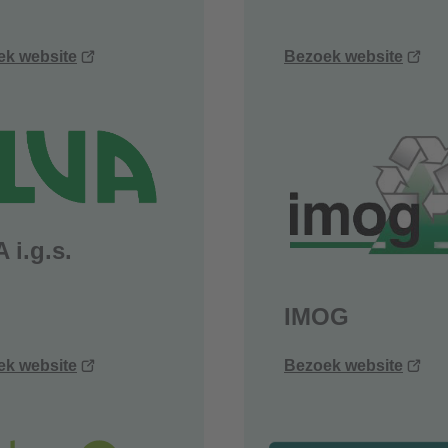
(opent
(op
ek website
Bezoek website
nieuw
nie
venster)
ven
 i.g.s.
IMOG
(opent
(op
ek website
Bezoek website
nieuw
nie
venster)
ven