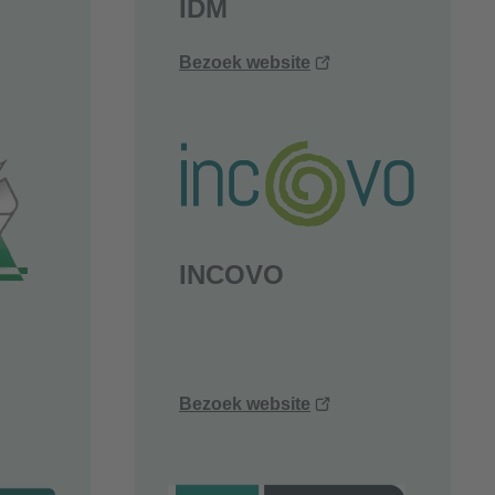
IDM
ent
(opent
Bezoek website
uw
nieuw
ster)
venster)
INCOVO
ent
(opent
Bezoek website
uw
nieuw
ster)
venster)