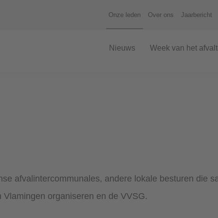
Onze leden
Over ons
Jaarbericht
Nieuws
Week van het afval
aamse afvalintercommunales, andere lokale besturen die 
oen Vlamingen organiseren en de VVSG.