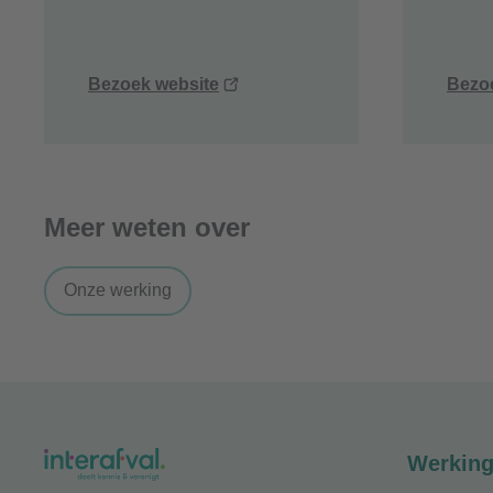
(opent
Bezoek website
Bezo
nieuw
venster)
Meer weten over
Onze werking
Werkin