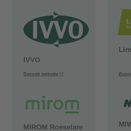
venster)
Lim
IVVO
(opent
Bezoek website
Bezo
nieuw
venster)
MI
MIROM Roeselare