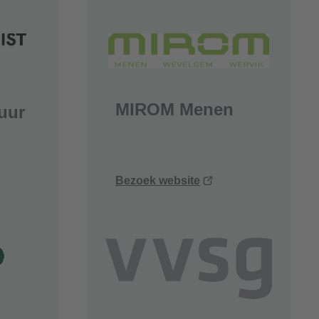
ster)
venster)
MIROM Menen
uur
ent
(opent
Bezoek website
uw
nieuw
ster)
venster)