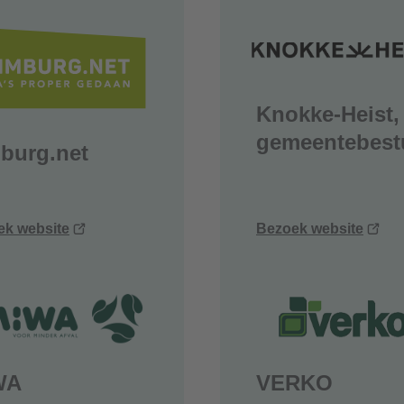
venster)
ven
Knokke-Heist,
gemeentebest
burg.net
(opent
(op
ek website
Bezoek website
nieuw
nie
venster)
ven
WA
VERKO