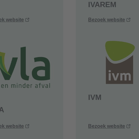
IVAREM
(opent
(op
ek website
Bezoek website
nieuw
nie
venster)
ven
IVM
A
(opent
(op
ek website
Bezoek website
nieuw
nie