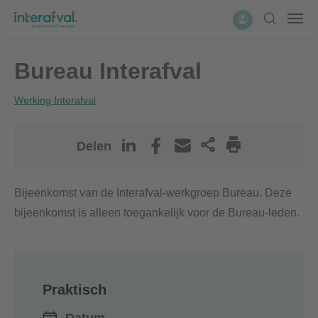
Overslaan
Account
Zoeken
Men
en
naar
Bureau Interafval
de
inhoud
Werking Interafval
gaan
Delen
Bijeenkomst van de Interafval-werkgroep Bureau. Deze
bijeenkomst is alleen toegankelijk voor de Bureau-leden.
Praktisch