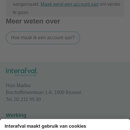
aangemaakt.
Maak eerst een account aan
om verder
te gaan.
Meer weten over
Hoe maak ik een account aan?
Huis Madou
Bischoffsheimlaan 1-8, 1000 Brussel
Tel. 02 211 55 00
Werking
Onze leden