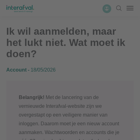
Overslaan
Account
Zoeken
Men
en
naar
Ik wil aanmelden, maar
de
inhoud
het lukt niet. Wat moet ik
gaan
doen?
Account
18/05/2026
Belangrijk!
Met de lancering van de
vernieuwde Interafval-website zijn we
overgestapt op een veiligere manier van
inloggen. Daarom moet je een nieuw account
aanmaken. Wachtwoorden en accounts die je