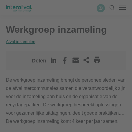
Overslaan
Account
Zoeken
Men
en
naar
Werkgroep inzameling
de
inhoud
Afval inzamelen
gaan
Delen
De werkgroep inzameling brengt de personeelsleden van
de afvalintercommunales samen die verantwoordelijk zijn
voor de inzameling aan huis en de organisatie van de
recyclageparken. De werkgroep bespreekt oplossingen
voor gezamenlijke uitdagingen, deelt goede praktijken,…
De werkgroep inzameling komt 4 keer per jaar samen.